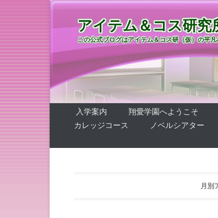
アイテム＆コス研究
この公式ブログはアイテム＆コス研（仮）の平凡
第1メニュー
コンテンツへ移動
入学案内
翔愛学園へようこそ
カレッジコース
ノベルシアター
月別