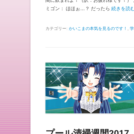
闇に飲まれよ！（訳：お疲れ様です！） 
ミゴン： ほほぉ…？ だったら
続きを読む
カテゴリー:
かいこまの本気を見るのです！
,
学
プール清掃週間201