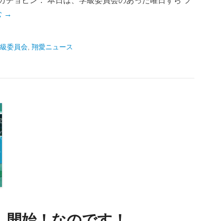
ガチョピン： 本日は、学級委員会のあった曜日ずら フ
 →
級委員会
,
翔愛ニュース
7、開始！なのです！