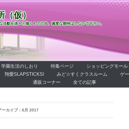
所（仮）
な活動を淡々と描くものです。過度な期待はしないで下さい。
学園生活のしおり
特集ページ
ショッピングモール
翔愛SLAPSTICKS!
みど☆すくクラスルーム
ゲー
通販コーナー
全ての記事
アーカイブ：
6月 2017