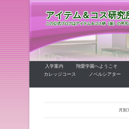
アイテム＆コス研究
この公式ブログはアイテム＆コス研（仮）の平凡
第1メニュー
コンテンツへ移動
入学案内
翔愛学園へようこそ
カレッジコース
ノベルシアター
月別