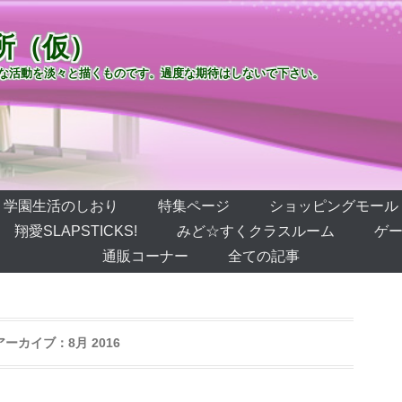
所（仮）
な活動を淡々と描くものです。過度な期待はしないで下さい。
学園生活のしおり
特集ページ
ショッピングモール
翔愛SLAPSTICKS!
みど☆すくクラスルーム
ゲー
通販コーナー
全ての記事
アーカイブ：
8月 2016