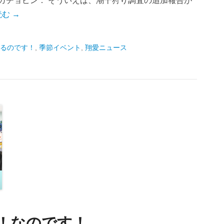
ガチョピン： そういえば、潮干狩り調査の追加報告が
む →
るのです！
,
季節イベント
,
翔愛ニュース
報！なのです！