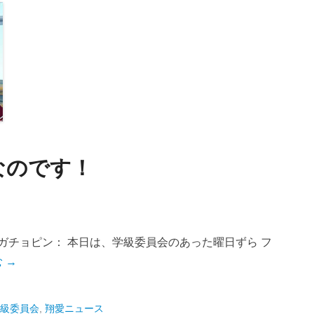
なのです！
ガチョピン： 本日は、学級委員会のあった曜日ずら フ
 →
級委員会
,
翔愛ニュース