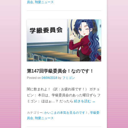
員会
,
翔愛ニュース
第147回学級委員会！なのです！
Posted on
04/04/2018
by
フミゴン
闇に飲まれよ！（訳：お疲れ様です！） ガチョ
ピン： 本日は、学級委員会のあった曜日ずら フ
ミゴン： ほほぉ…？ だったら
続きを読む →
カテゴリー:
かいこまの本気を見るのです！
,
学級委
員会
,
翔愛ニュース