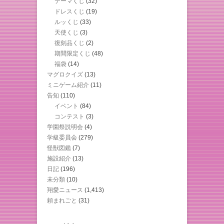
テーマくじ
(32)
ドレスくじ
(19)
ルッくじ
(33)
天使くじ
(3)
復刻品くじ
(2)
期間限定くじ
(48)
福袋
(14)
マグロクイズ
(13)
ミニゲーム紹介
(11)
告知
(110)
イベント
(84)
コンテスト
(3)
学園祭説明会
(4)
学級委員会
(279)
怪獣図鑑
(7)
施設紹介
(13)
日記
(196)
未分類
(10)
翔愛ニュース
(1,413)
頼まれごと
(31)