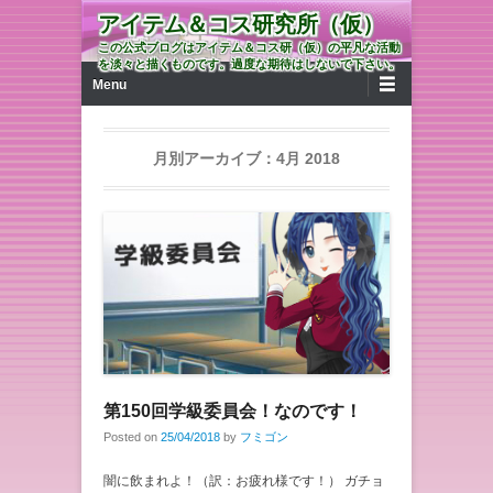
アイテム＆コス研究所（仮）
この公式ブログはアイテム＆コス研（仮）の平凡な活動
を淡々と描くものです。過度な期待はしないで下さい。
第1メニュー
コンテンツへ移動
Menu
月別アーカイブ：
4月 2018
第150回学級委員会！なのです！
Posted on
25/04/2018
by
フミゴン
闇に飲まれよ！（訳：お疲れ様です！） ガチョ