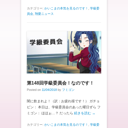
カテゴリー:
かいこまの本気を見るのです！
,
学級委
員会
,
翔愛ニュース
第148回学級委員会！なのです！
Posted on
11/04/2018
by
フミゴン
闇に飲まれよ！（訳：お疲れ様です！） ガチョ
ピン： 本日は、学級委員会のあった曜日ずら フ
ミゴン： ほほぉ…？ だったら
続きを読む →
カテゴリー:
かいこまの本気を見るのです！
,
学級委