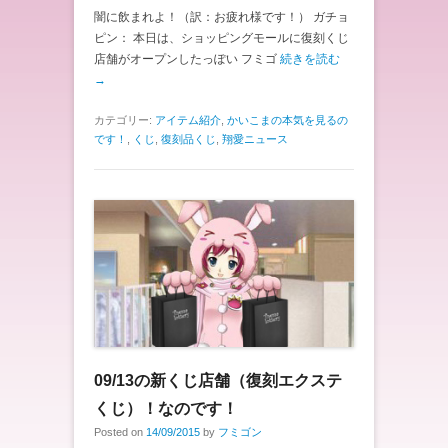
闇に飲まれよ！（訳：お疲れ様です！） ガチョ
ピン： 本日は、ショッピングモールに復刻くじ
店舗がオープンしたっぽい フミゴ
続きを読む
→
カテゴリー:
アイテム紹介
,
かいこまの本気を見るの
です！
,
くじ
,
復刻品くじ
,
翔愛ニュース
09/13の新くじ店舗（復刻エクステ
くじ）！なのです！
Posted on
14/09/2015
by
フミゴン