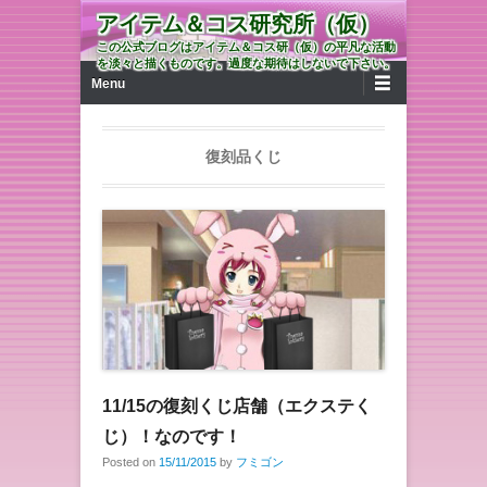
アイテム＆コス研究所（仮）
この公式ブログはアイテム＆コス研（仮）の平凡な活動
を淡々と描くものです。過度な期待はしないで下さい。
第1メニュー
コンテンツへ移動
Menu
復刻品くじ
11/15の復刻くじ店舗（エクステく
じ）！なのです！
Posted on
15/11/2015
by
フミゴン