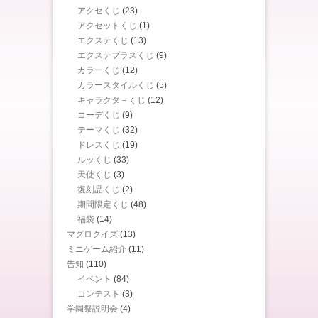
アクセくじ
(23)
アクセットくじ
(1)
エクステくじ
(13)
エクステプラスくじ
(9)
カラーくじ
(12)
カラースタイルくじ
(5)
キャラクタ－くじ
(12)
コーデくじ
(9)
テーマくじ
(32)
ドレスくじ
(19)
ルッくじ
(33)
天使くじ
(3)
復刻品くじ
(2)
期間限定くじ
(48)
福袋
(14)
マグロクイズ
(13)
ミニゲーム紹介
(11)
告知
(110)
イベント
(84)
コンテスト
(3)
学園祭説明会
(4)