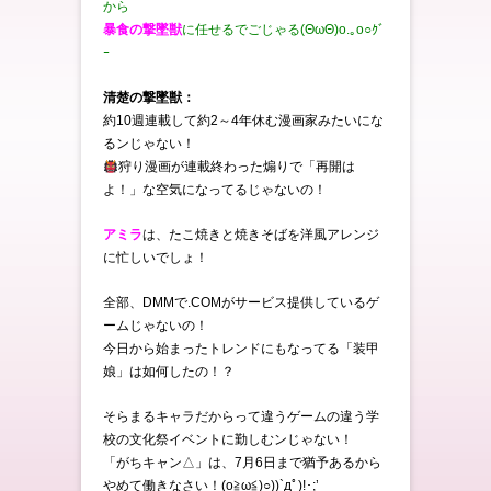
から
暴食の撃墜獣
に任せるでごじゃる(ΘωΘ)o.｡o○ｸﾞ
ｰ
清楚の撃墜獣：
約10週連載して約2～4年休む漫画家みたいにな
るンじゃない！
狩り漫画が連載終わった煽りで「再開は
よ！」な空気になってるじゃないの！
アミラ
は、たこ焼きと焼きそばを洋風アレンジ
に忙しいでしょ！
全部、DMMで.COMがサービス提供しているゲ
ームじゃないの！
今日から始まったトレンドにもなってる「装甲
娘」は如何したの！？
そらまるキャラだからって違うゲームの違う学
校の文化祭イベントに勤しむンじゃない！
「がちキャン△」は、7月6日まで猶予あるから
やめて働きなさい！(o≧ω≦)○))`дﾟ)!･;’