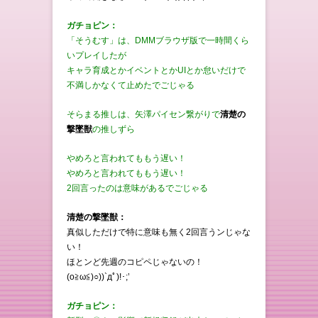
ガチョピン：
「そうむす」は、DMMブラウザ版で一時間くら
いプレイしたが
キャラ育成とかイベントとかUIとか怠いだけで
不満しかなくて止めたでごじゃる
そらまる推しは、矢澤パイセン繋がりで
清楚の
撃墜獣
の推しずら
やめろと言われてももう遅い！
やめろと言われてももう遅い！
2回言ったのは意味があるでごじゃる
清楚の撃墜獣：
真似しただけで特に意味も無く2回言うンじゃな
い！
ほとンど先週のコピペじゃないの！
(o≧ω≦)○))`дﾟ)!･;’
ガチョピン：