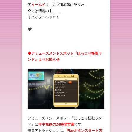
③
イームイ
は、カブ価暴落に懲りた。
全ては清楚の中………
それがフミヘドロ！
◆アミューズメントスポット『ほっこり怪獣ラ
ンド』よりお知らせ
アミューズメントスポット『ほっこり怪獣ラン
ド』は
年中無休の24時間営業
です。
設置アトラクションは、
Playボタンスタート方