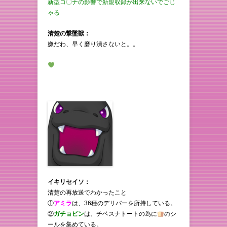
新型コ〇ナの影響で新規収録が出来ないでごじ
ゃる
清楚の撃墜獣：
嫌だわ、早く磨り潰さないと。。
イキリセイソ：
清楚の再放送でわかったこと
①
アミラ
は、36種のデリバーを所持している。
②
ガチョピン
は、チベスナトートの為に
のシ
ールを集めている。