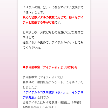
「メダルの袋」は、←に在るアイテム交換所で
「使う」ことで、
集めた怪獣メダルの枚数に応じて、様々なアイ
テムと交換する事が可能
です。
ヒマ潰しや、お友だちとのお遊びなどに是非ご
来場して、
怪獣メダルを集めて、アイテムをゲットしてみ
てくださいね。
◆多目的教室『アイテム研』よりお知らせ
多目的教室（アイテム研）では、
夏祭りの「射的景品アンケート」こそ終了いた
しましたが、
『アイテム＆コス研究所（仮）』
と
『インテリ
ア研究所』
合同での
全種アイテムに対する意見・要望は、24時間
365日受付中！なのです！