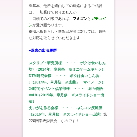
※基本、他所を経由しての連絡によるご相談
は、一切受けておりませんが
※
口頭での相談であれば、
フミゴン
と
ガチョピ
ン
が受け賜わります。
※掲示板荒らし・無断出演等に対しては、厳格
な対応を取らせていただきます
●過去の出演履歴
スクリプト研究所様 ・・・ ボクは食いしん
坊♪（2014年、皐月祭 ※ミニゲームキャラ）
DTM研究会様 ・・・ ボクは食いしん坊
♪（2014年、皐月祭 ※楽曲テーマイメージ）
24時間イベント倶楽部様 ・・・ 厨々物語
Vol.8（2015年、皐月祭 ※スライドショー出
演）
えいがを作る会様 ・・・ ぶらコン疾風伝
（2016年、皐月祭 ※スライドショー出演）
第
220回学級委員会！なのです！