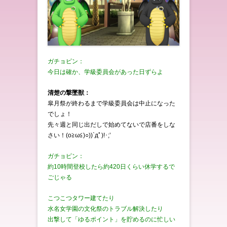
ガチョピン：
今日は確か、学級委員会があった日ずらよ
清楚の撃墜獣：
皐月祭が終わるまで学級委員会は中止になった
でしょ！
先々週と同じ出だしで始めてないで店番をしな
さい！(o≧ω≦)○))`дﾟ)!･;’
ガチョピン：
約10時間登校したら約420日くらい休学するで
ごじゃる
こつこつタワー建てたり
水名女学園の文化祭のトラブル解決したり
出撃して「ゆるポイント」を貯めるのに忙しい