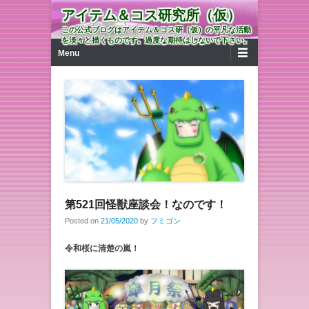
アイテム＆コス研究所（仮）
この公式ブログはアイテム＆コス研（仮）の平凡な活動
を淡々と描くものです。過度な期待はしないで下さい。
第1メニュー
コンテンツへ移動
Menu
第521回怪獣座談会！なのです！
Posted on
21/05/2020
by
フミゴン
令和桜に清楚の嵐！