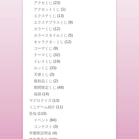
アクセくじ
(23)
アクセットくじ
(1)
エクステくじ
(13)
エクステプラスくじ
(9)
カラーくじ
(12)
カラースタイルくじ
(5)
キャラクタ－くじ
(12)
コーデくじ
(9)
テーマくじ
(32)
ドレスくじ
(19)
ルッくじ
(33)
天使くじ
(3)
復刻品くじ
(2)
期間限定くじ
(48)
福袋
(14)
マグロクイズ
(13)
ミニゲーム紹介
(11)
告知
(110)
イベント
(84)
コンテスト
(3)
学園祭説明会
(4)