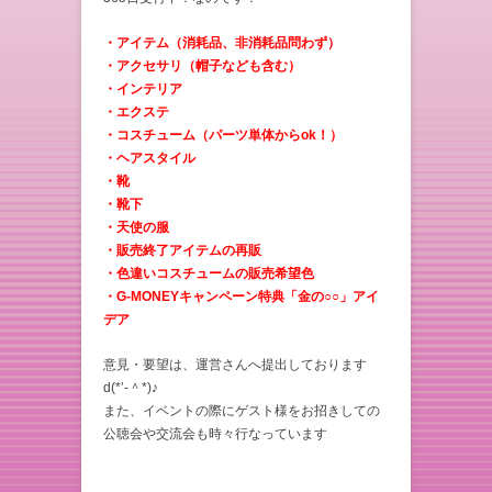
・アイテム（消耗品、非消耗品問わず）
・アクセサリ（帽子なども含む）
・インテリア
・エクステ
・コスチューム（パーツ単体からok！）
・ヘアスタイル
・靴
・靴下
・天使の服
・販売終了アイテムの再販
・色違いコスチュームの販売希望色
・G-MONEYキャンペーン特典「金の○○」アイ
デア
意見・要望は、運営さんへ提出しております
d(*’-＾*)♪
また、イベントの際にゲスト様をお招きしての
公聴会や交流会も時々行なっています