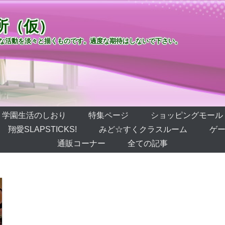
所（仮）
な活動を淡々と描くものです。過度な期待はしないで下さい。
学園生活のしおり
特集ページ
ショッピングモール
翔愛SLAPSTICKS!
みど☆すくクラスルーム
ゲー
通販コーナー
全ての記事