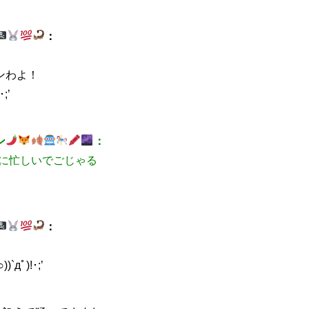
：
ンわよ！
;’
ン
：
…に忙しいでごじゃる
：
ﾟ)!･;’