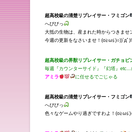
超高校級の清楚リプレイサー・フミゴン
へびびっ
大抵の生物は、産まれた時からつきませ
今週の更新をなさいませ！(o≧ω≦)○))`дﾟ)!･
超高校級の界獣リプレイサー・ガチョピ
毎週『カウンターサイド』『幻塔』etc
アミラ
に任せるでごじゃる
超高校級の清楚リプレイサー・フミゴン
へびびっ
色々なゲームやり過ぎですわよ！(o≧ω≦)○))`д