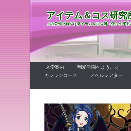
アイテム＆コス研究
この公式ブログはアイテム＆コス研（仮）の平凡
第1メニュー
コンテンツへ移動
入学案内
翔愛学園へようこそ
カレッジコース
ノベルシアター