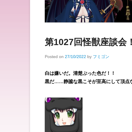
第1027回怪獣座談
Posted on
27/10/2022
by
フミゴン
白は嫌いだ。清楚ぶった色だ！！
黒だ……静謐な黒こそが至高にして頂点