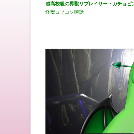
超高校級の界獣リプレイサー・ガチョピ
怪獣コソコソ噂話