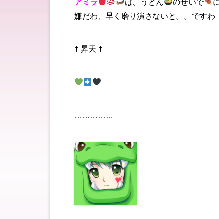
アミラ
は、うどん
のせいで
嫌だわ、早く磨り潰さないと。。ですわ
† 昇天 †
……………