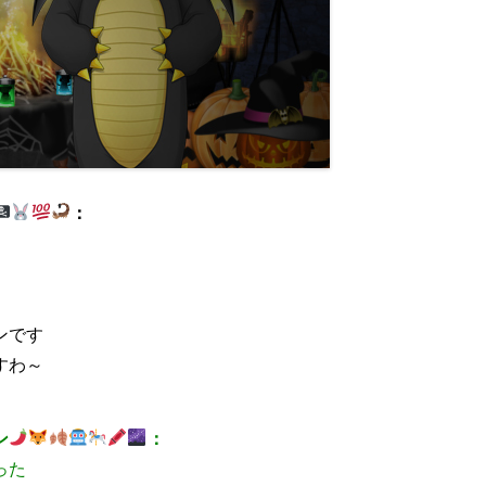
：
ンです
すわ～
ン
：
った