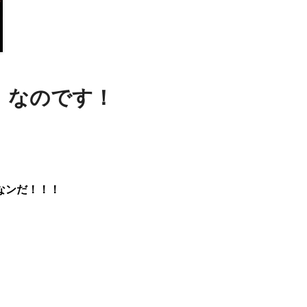
会！なのです！
なンだ！！！