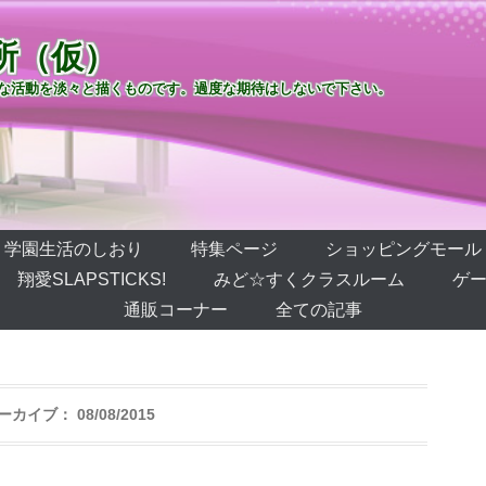
所（仮）
な活動を淡々と描くものです。過度な期待はしないで下さい。
学園生活のしおり
特集ページ
ショッピングモール
翔愛SLAPSTICKS!
みど☆すくクラスルーム
ゲー
通販コーナー
全ての記事
ーカイブ：
08/08/2015