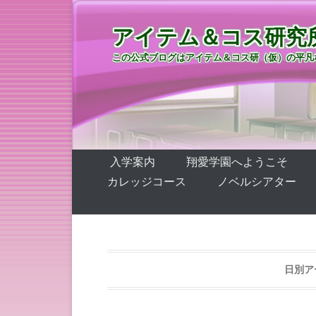
アイテム＆コス研究
この公式ブログはアイテム＆コス研（仮）の平凡
第1メニュー
コンテンツへ移動
入学案内
翔愛学園へようこそ
カレッジコース
ノベルシアター
日別ア